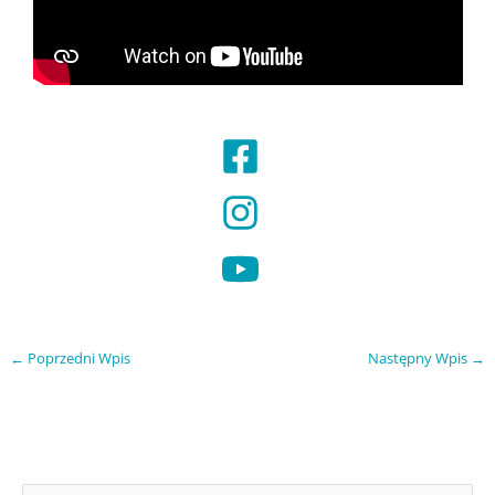
←
Poprzedni Wpis
Następny Wpis
→
A