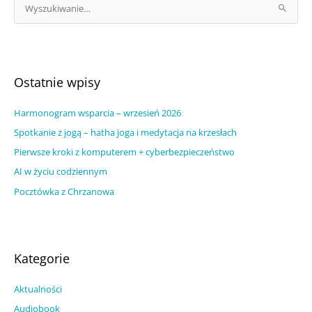
r
S
c
z
h
u
i
k
w
a
Ostatnie wpisy
u
j
m
Harmonogram wsparcia – wrzesień 2026
d
w
l
Spotkanie z jogą – hatha joga i medytacja na krzesłach
p
a
Pierwsze kroki z komputerem + cyberbezpieczeństwo
i
:
AI w życiu codziennym
s
Pocztówka z Chrzanowa
ó
w
Kategorie
Aktualności
Audiobook