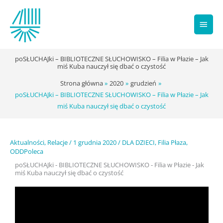
Przejdź
Głów
do
treści
men
poSŁUCHAJki – BIBLIOTECZNE SŁUCHOWISKO – Filia w Płazie – Jak
miś Kuba nauczył się dbać o czystość
Strona główna
2020
grudzień
poSŁUCHAJki – BIBLIOTECZNE SŁUCHOWISKO – Filia w Płazie – Jak
miś Kuba nauczył się dbać o czystość
Aktualności
,
Relacje
/
1 grudnia 2020
/
DLA DZIECI
,
Filia Płaza
,
ODDPoleca
poSŁUCHAJki - BIBLIOTECZNE SŁUCHOWISKO - Filia w Płazie - Jak
miś Kuba nauczył się dbać o czystość