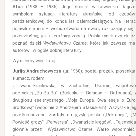
Stus
(1938 – 1985). Jego śmierć w sowieckim łagrze 
symbolem sytuacji literatury ukraińskiej od czasów
październikowej do końca lat osiemdziesiątych. Na literac
pojawili się inni – wolni, otwarci na świat, rozliczający si
przeszłością, jak i teraźniejszością. Polski rynek czytelnic
poznać dzięki
Wydawnictwu Czarne
, które jak zawsze ma
autorów i w ogóle dobrej literatury.
Wymieńmy więc tutaj:
Jurija Andruchowycza
(ur. 1960): poeta, prozaik, piosenkar
tłumacz, rodem
z Iwano-Frankiwska, w zachodniej Ukrainie, współtw
poetyckiej „Bu-Ba-Bu” (Burleska – Bałagan – Bufonada), 
dwugłosu eseistycznego „Moja Europa. Dwa eseje o Euro
Środkową” (wspólnie z Andrzejem Stasiukiem). Wszystkie je
przetłumaczone zostały na język polski („Rekreacje”, „M
Powieść grozy”, „Perwersja”, „Dwanaście kręgów”, „Tajemnica
głównie przez Wydawnictwo Czarne. Warto wspomnieć