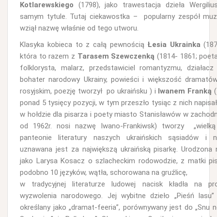
Kotlarewskiego
(1798), jako trawestacja dzieła Wergili
samym tytule. Tutaj ciekawostka – popularny zespół muz
wziął nazwę właśnie od tego utworu.
Klasyka kobieca to z całą pewnością
Łesia Ukrainka
(187
która to razem z
Tarasem Szewczenką
(1814- 1861; poeta
folklorysta, malarz, przedstawiciel romantyzmu, działacz 
bohater narodowy Ukrainy, powieści i większość dramatów 
rosyjskim, poezję tworzył po ukraińsku ) i
Iwanem Franką
(
ponad 5 tysięcy pozycji, w tym przeszło tysiąc z nich napisał
w hołdzie dla pisarza i poety miasto Stanisławów w zachodni
od 1962r. nosi nazwę Iwano-Frankiwsk) tworzy „wielką
panteonie literatury naszych ukraińskich sąsiadów i ni
uznawana jest za największą ukraińską pisarkę. Urodzona 
jako Larysa Kosacz o szlacheckim rodowodzie, z matki pis
podobno 10 języków, wątła, schorowana na gruźlicę,
w tradycyjnej literaturze ludowej nacisk kładła na pr
wyzwolenia narodowego. Jej wybitne dzieło „Pieśń lasu” 
określany jako „dramat-feeria”, porównywany jest do „Snu no