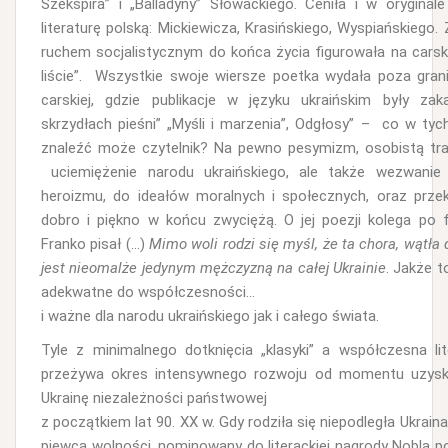
Szekspira” i „Balladyny” Słowackiego. Ceniła i w oryginal
literaturę polską: Mickiewicza, Krasińskiego, Wyspiańskiego.
ruchem socjalistycznym do końca życia figurowała na carski
liście”. Wszystkie swoje wiersze poetka wydała poza gran
carskiej, gdzie publikacje w języku ukraińskim były zak
skrzydłach pieśni” „Myśli i marzenia”, Odgłosy” – co w ty
znaleźć może czytelnik? Na pewno pesymizm, osobistą tra
uciemiężenie narodu ukraińskiego, ale także wezwanie
heroizmu, do ideałów moralnych i społecznych, oraz przek
dobro i piękno w końcu zwyciężą. O jej poezji kolega po 
Franko pisał (…)
Mimo woli rodzi się myśl, że ta chora, wątła
jest nieomalże jedynym mężczyzną na całej Ukrainie
. Jakże 
adekwatne do współczesności…
i ważne dla narodu ukraińskiego jak i całego świata.
Tyle z minimalnego dotknięcia „klasyki” a współczesna li
przeżywa okres intensywnego rozwoju od momentu uzysk
Ukrainę niezależności państwowej
z początkiem lat 90. XX w. Gdy rodziła się niepodległa Ukraina,
piewca wolności, nominowany do literackiej nagrody Nobla 