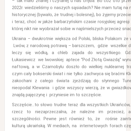
– tak mało znanej i czytanej u nas chyba. Bo cóż oto prze
2022r. wiedzieliśmy o naszych sąsiadach? Nie mam tutaj na 
historycznej (bywało, że trudnej i bolesnej), bo żyjemy przeci
i teraz, choć w jakże barbarzyńskim czasie rosyjskiej agresji 
której nikt nie wyobrażał sobie w najśmielszych przecież snac
Ukraina – dwukrotnie większa od Polski, bliska Polakom ze
Lwów, z narodową potrawą – barszczem, gdzie wszelkie do
leczy się wódką, a chleb zajada do wszystkiego. Gd
Łukasiewicz we lwowskiej aptece “Pod Złotą Gwiazdą” wyna
naftową, a w Czarnobylu doszło do wielkiej nuklearnej tra
czym cały bokserski świat i nie tylko zachwyca się braćmi Kli
zakochani z całego świata zjeżdżają do słynnego Tune
nieopodal Klewania i gdzie wszyscy wierzą, że w gwiazdko
znajdą pajęczynę i przyniesie im to szczęście.
Szczęście…to słowo trudne teraz dla wszystkich Ukraińców,
rzecz to niezaprzeczalna, że należne im przecież, 
szczególności. Pewne jest również to, że rośnie zaint
kulturą ukraińską. W mediach, na internetowych forach cz