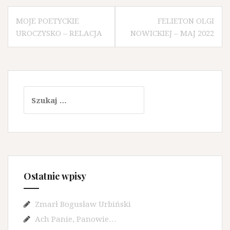
MOJE POETYCKIE
FELIETON OLGI
UROCZYSKO – RELACJA
NOWICKIEJ – MAJ 2022
Ostatnie wpisy
Zmarł Bogusław Urbiński
Ach Panie, Panowie…