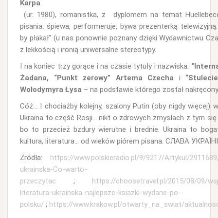
Karpa
(ur. 1980), romanistka, z dyplomem na temat Huellebec
pisania: śpiewa, performeruje, bywa prezenterką telewizyjną.
by płakał” (u nas ponownie poznany dzięki Wydawnictwu Cz
z lekkością i ironią uniwersalne stereotypy.
I na koniec trzy gorące i na czasie tytuły i nazwiska:
“Intern
Żadana,
“Punkt zerowy” Artema Czecha
i
“Stuleci
Wołodymyra Łysa
– na podstawie którego został nakręcony 
Cóż… I chociażby kolejny, szalony Putin (oby nigdy więcej) 
Ukraina to część Rosji… nikt o zdrowych zmysłach z tym się 
bo to przecież bzdury wierutne i brednie. Ukraina to bogat
kultura, literatura… od wieków piórem pisana. СЛАВА УКРАЇНІ
Żródła:
https://www.polskieradio.pl/9/9217/Artykul/2911689,
ukrainska-Co-warto-
przeczytac
;
https://choosetravel.pl/2015/08/09/w
literatura-ukrainska-najlepsze-ksiazki-wydane-po-
polsku/
;
https://www.krakow.pl/otwarty_na_swiat/aktualnos