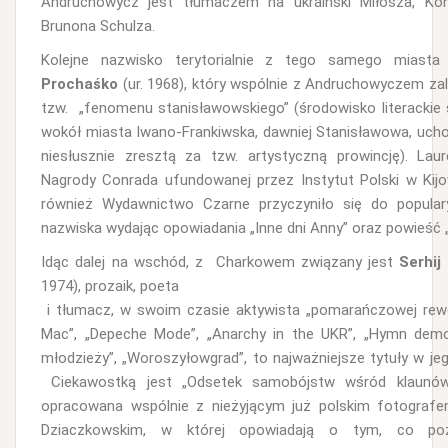
Andruchowycz jest tłumaczem na ukraiński Miłosza, Kon
Brunona Schulza.
Kolejne nazwisko terytorialnie z tego samego miast
Prochaśko
(ur. 1968), który wspólnie z Andruchowyczem zal
tzw. „fenomenu stanisławowskiego” (środowisko literackie
wokół miasta Iwano-Frankiwska, dawniej Stanisławowa, uch
niesłusznie zresztą za tzw. artystyczną prowincję). Laur
Nagrody Conrada ufundowanej przez Instytut Polski w Kijow
również Wydawnictwo Czarne przyczyniło się do populary
nazwiska wydając opowiadania „Inne dni Anny” oraz powieść „
Idąc dalej na wschód, z Charkowem związany jest
Serhij
1974), prozaik, poeta
i tłumacz, w swoim czasie aktywista „pomarańczowej rewol
Mac”, „Depeche Mode”, „Anarchy in the UKR”, „Hymn demo
młodzieży”, „Woroszyłowgrad”, to najważniejsze tytuły w je
Ciekawostką jest „Odsetek samobójstw wśród klaunów
opracowana wspólnie z nieżyjącym już polskim fotograf
Dziaczkowskim, w której opowiadają o tym, co po