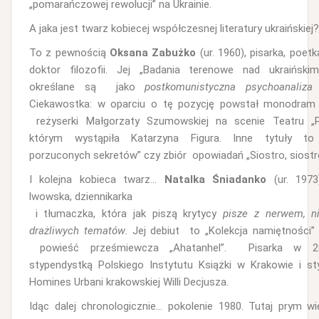
„pomarańczowej rewolucji” na Ukrainie.
A jaka jest twarz kobiecej współczesnej literatury ukraińskiej?
To z pewnością
Oksana Zabużko
(ur. 1960), pisarka, poetk
doktor filozofii. Jej „Badania terenowe nad ukraiński
określane są jako
postkomunistyczna psychoanaliza
Ciekawostka: w oparciu o tę pozycję powstał monodram
reżyserki Małgorzaty Szumowskiej na scenie Teatru „P
którym wystąpiła Katarzyna Figura. Inne tytuły t
porzuconych sekretów” czy zbiór opowiadań „Siostro, siostr
I kolejna kobieca twarz…
Natalka Śniadanko
(ur. 1973
lwowska, dziennikarka
i tłumaczka, która jak piszą krytycy
pisze z nerwem, ni
drażliwych tematów
. Jej debiut to „Kolekcja namiętności” 
powieść prześmiewcza „Ahatanhel”. Pisarka w 20
stypendystką Polskiego Instytutu Książki w Krakowie i st
Homines Urbani krakowskiej Willi Decjusza.
Idąc dalej chronologicznie… pokolenie 1980. Tutaj prym w