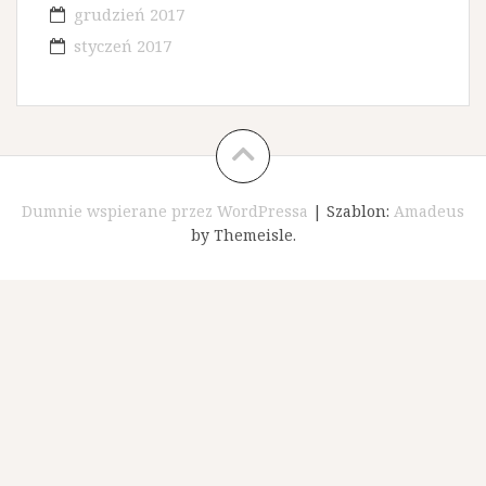
grudzień 2017
styczeń 2017
Dumnie wspierane przez WordPressa
|
Szablon:
Amadeus
by Themeisle.