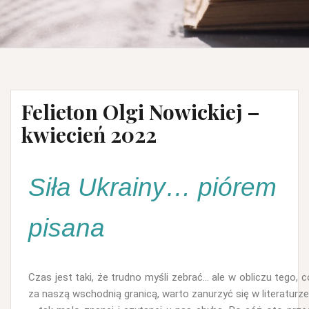
Felieton Olgi Nowickiej –
kwiecień 2022
Siła Ukrainy… piórem
pisana
Czas jest taki, że trudno myśli zebrać… ale w obliczu tego, co
za naszą wschodnią granicą, warto zanurzyć się w literaturze 