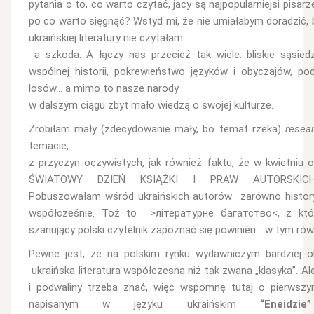
pytania o to, co warto czytać, jacy są najpopularniejsi pisarz
po co warto sięgnąć? Wstyd mi, że nie umiałabym doradzić, 
ukraińskiej literatury nie czytałam…
a szkoda. A łączy nas przecież tak wiele: bliskie sąsied
wspólnej historii, pokrewieństwo języków i obyczajów, po
losów… a mimo to nasze narody
w dalszym ciągu zbyt mało wiedzą o swojej kulturze.
Zrobiłam mały (zdecydowanie mały, bo temat rzeka)
resea
temacie,
z przyczyn oczywistych, jak również faktu, że w kwietniu
ŚWIATOWY DZIEŃ KSIĄŻKI I PRAW AUTORSKICH 
Pobuszowałam wśród ukraińskich autorów zarówno historyc
współcześnie. Toż to >літературне багатство<, z kt
szanujący polski czytelnik zapoznać się powinien… w tym równ
Pewne jest, że na polskim rynku wydawniczym bardziej o
ukraińska literatura współczesna niż tak zwana „klasyka”. A
i podwaliny trzeba znać, więc wspomnę tutaj o pierwsz
napisanym w języku ukraińskim
“Eneidzi