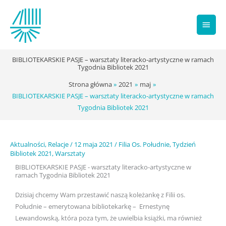
Przejdź
Głów
do
treści
men
BIBLIOTEKARSKIE PASJE – warsztaty literacko-artystyczne w ramach
Tygodnia Bibliotek 2021
Strona główna
2021
maj
BIBLIOTEKARSKIE PASJE – warsztaty literacko-artystyczne w ramach
Tygodnia Bibliotek 2021
Aktualności
,
Relacje
/
12 maja 2021
/
Filia Os. Południe
,
Tydzień
Bibliotek 2021
,
Warsztaty
BIBLIOTEKARSKIE PASJE - warsztaty literacko-artystyczne w
ramach Tygodnia Bibliotek 2021
Dzisiaj chcemy Wam przestawić naszą koleżankę z Filii os.
Południe – emerytowana bibliotekarkę – Ernestynę
Lewandowską, która poza tym, że uwielbia książki, ma również