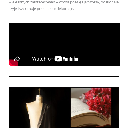
wiele innych zainteresowań – kocha poezję i ją tworzy, doskonale
szyje i wykonuje przepiękne dekoracje.