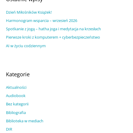
u
j
m
Dzień Miłośników Książek!
d
w
l
Harmonogram wsparcia – wrzesień 2026
p
a
Spotkanie z jogą – hatha joga i medytacja na krzesłach
i
:
Pierwsze kroki z komputerem + cyberbezpieczeństwo
s
AI w życiu codziennym
ó
w
Kategorie
Aktualności
Audiobook
Bez kategorii
Bibliografia
Biblioteka w mediach
DIR