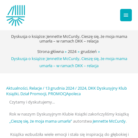
Przejdź
Głów
do
treści
men
Dyskusja o książce: Jennette McCurdy, Cieszę się, że moja mama
umarła – w ramach DKK – relacja
Strona główna
2024
grudzień
Dyskusja o książce: Jennette McCurdy, Cieszę się, że moja mama
umarła – w ramach DKK – relacja
Aktualności
,
Relacje
/
13 grudnia 2024
/
2024
,
DKK Dyskusyjny Klub
Książki
,
Dział Promocji
,
PROMOCJApoleca
Czytamy i dyskutujemy...
Rok w naszym Dyskusyjnym Klubie Książki zakończyliśmy książką
„Cieszę się, że moja mama umarła”
autorstwa
Jennette McCurdy
.
Książka wzbudziła wiele emocji i stała się inspiracją do głębokiej i