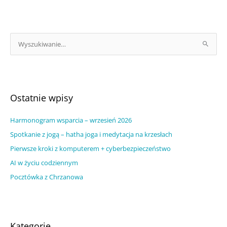
A
r
S
c
z
h
u
i
k
w
a
Ostatnie wpisy
u
j
m
Harmonogram wsparcia – wrzesień 2026
d
w
l
Spotkanie z jogą – hatha joga i medytacja na krzesłach
p
a
Pierwsze kroki z komputerem + cyberbezpieczeństwo
i
:
AI w życiu codziennym
s
Pocztówka z Chrzanowa
ó
w
Kategorie