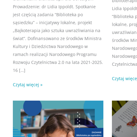
biblioterapi
Prowadzenie: dr Lidia Ippoldt. Spotkanie
Lidia Ippold
jest częścią zadania “Biblioteka po
“Biblioteka 
sąsiedzku” – inicjatywy lokalne, projekt
lokalne, pro
„Bajkoterapia jako sztuka uwrażliwiania na
uwrażliwian
świat”. Dofinansowano ze środków Ministra
środków Min
Kultury i Dziedzictwa Narodowego w
Narodowego 
ramach realizacji Narodowego Programu
Narodowego
Rozwoju Czytelnictwa 2.0 na lata 2021-2025.
Czytelnictwa
16 […]
Czytaj więce
Czytaj więcej »
Nasze
Coś
wrz
sty
25
13
emocje:
dla
ZŁOŚĆ
babci,
2023
2020
coś
dla