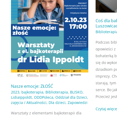
dziadka.
Filia
w
Coś dla bab
Luszowica
Luszowicac
Biblioterapi
Podczas bibl
opowieści z
bohaterką b
się do wyko
dziadkom po
imprezy. Ch
starają, tym
Nasze emocje: ZŁOŚĆ
serce. Bo ja
2023
,
bajkoterapia
,
Biblioterapia
,
BLISKO
,
Przecież jest
LidiaIppoldt
,
ODDPoleca
,
Oddział dla Dzieci
,
zajęcia
/
Aktualności
,
Dla dzieci
,
Zapowiedzi
Czytaj więce
Warsztaty z elementami bajkoterapii dla