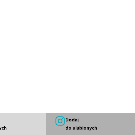
Dodaj
ych
do ulubionych