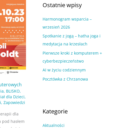
a
Ostatnie wpisy
u
j
m
Harmonogram wsparcia –
d
w
wrzesień 2026
l
p
a
Spotkanie z jogą – hatha joga i
i
:
medytacja na krzesłach
s
Pierwsze kroki z komputerem +
ó
cyberbezpieczeństwo
w
AI w życiu codziennym
Pocztówka z Chrzanowa
uterowych
ia
,
BLISKO
,
ał dla Dzieci
,
i
,
Zapowiedzi
Kategorie
erapii dla
am pod hasłem
Aktualności