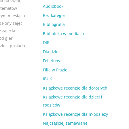
ia na świat,
Audiobook
 tematów
Bez kategorii
cym miesiącu
dsłony zajęć
Bibliografia
 zajęcia
Biblioteka w mediach
od gier
DIR
zieci posiada
Dla dzieci
Felietony
Filia w Płazie
IBUK
Książkowe recenzje dla dorosłych
Książkowe recenzje dla dzieci i
rodziców
Książkowe recenzje dla młodzieży
Najczęściej zamawiane