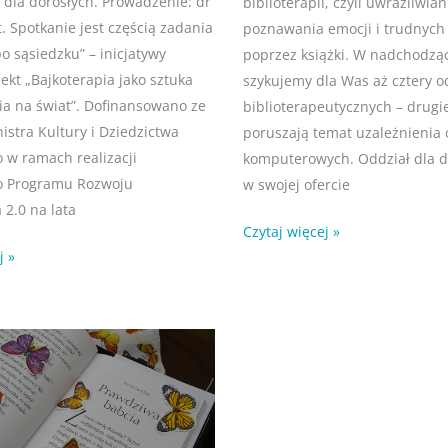
i dla dorosłych. Prowadzenie: dr
biblioterapii, czyli uwrażliwian
t. Spotkanie jest częścią zadania
poznawania emocji i trudnych
po sąsiedzku” – inicjatywy
poprzez książki. W nadchodzą
jekt „Bajkoterapia jako sztuka
szykujemy dla Was aż cztery o
ia na świat”. Dofinansowano ze
biblioterapeutycznych – drugie
istra Kultury i Dziedzictwa
poruszają temat uzależnienia 
w ramach realizacji
komputerowych. Oddział dla d
 Programu Rozwoju
w swojej ofercie
 2.0 na lata
Czytaj więcej »
j »