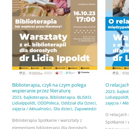
przez
literaturę
Biblioterapia, czyli na czym polega
O relacja
wspieranie przez literaturę
2023
,
bajko
2023
,
bajkoterapia
,
Biblioterapia
,
BLISKO
,
LidiaIppoldt
LidiaIppoldt
,
ODDPoleca
,
Oddział dla Dzieci
,
zajęcia
/
Akt
zajęcia
/
Aktualności
,
Dla dzieci
,
Zapowiedzi
O relacjach
Biblioterapia Spotkanie i warsztaty z
Spotkanie i
elementami biblioterapii dla dorosłych.