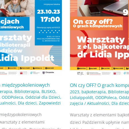
ch międzypokoleniowych
ON czy OFF? O grach komp
terapia
,
Biblioterapia
,
BLISKO
,
2023
,
bajkoterapia
,
Biblioterap
,
ODDPoleca
,
Oddział dla Dzieci
,
LidiaIppoldt
,
ODDPoleca
,
Oddzi
ualności
,
Dla dzieci
,
Zapowiedzi
zajęcia
/
Aktualności
,
Dla dziec
 międzypokoleniowych
Warsztaty z elementami bajkot
 warsztaty z elementami
dzieci Październik upłynie n