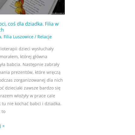
ci, coś dla dziadka. Filia w
ch
h
a
,
Filia Luszowice
/
Relacje
ioterapii dzieci wysłuchały
 morałem, której główna
yła babcia. Następnie zabrały
nania prezentów, które wręczą
dczas zorganizowanej dla nich
oć dzieciaki zawsze bardzo się
 razem włożyły w prace cale
k tu nie kochać babci i dziadka.
 to
j »