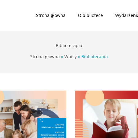
Strona główna
O bibliotece
Wydarzeni
Biblioterapia
Strona główna
Wpisy
Biblioterapia
ON
paź
4
czy
leniowych
OFF?
2023
O
grach
komputerowych