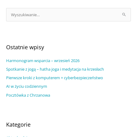
A
r
S
c
z
h
u
i
k
w
a
Ostatnie wpisy
u
j
m
Harmonogram wsparcia – wrzesień 2026
d
w
l
Spotkanie z jogą – hatha joga i medytacja na krzesłach
p
a
Pierwsze kroki z komputerem + cyberbezpieczeństwo
i
:
AI w życiu codziennym
s
Pocztówka z Chrzanowa
ó
w
Kategorie