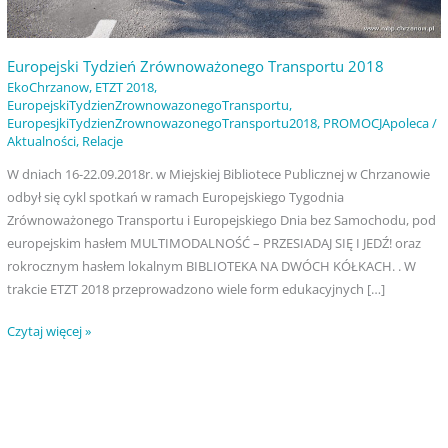
Europejski Tydzień Zrównoważonego Transportu 2018
EkoChrzanow
,
ETZT 2018
,
EuropejskiTydzienZrownowazonegoTransportu
,
EuropesjkiTydzienZrownowazonegoTransportu2018
,
PROMOCJApoleca
/
Aktualności
,
Relacje
W dniach 16-22.09.2018r. w Miejskiej Bibliotece Publicznej w Chrzanowie
odbył się cykl spotkań w ramach Europejskiego Tygodnia
Zrównoważonego Transportu i Europejskiego Dnia bez Samochodu, pod
europejskim hasłem MULTIMODALNOŚĆ – PRZESIADAJ SIĘ I JEDŹ! oraz
rokrocznym hasłem lokalnym BIBLIOTEKA NA DWÓCH KÓŁKACH. . W
trakcie ETZT 2018 przeprowadzono wiele form edukacyjnych […]
Czytaj więcej »