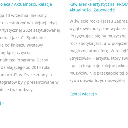
oleca
/
Aktualności
,
Relacje
Kawiarenka artystyczna
,
PROM
Aktualności
,
Zapowiedzi
cja 13 września mieliśmy
W świecie rocka i jazzu Zapra
 uczestniczyć w kolejnej edycji
wyjątkowe muzyczne wydarzen
Artystycznej 2024 zatytułowanej
Przygotujcie się na muzyczną 
ocka i jazzu”. Spotkanie
rock spotyka jazz, a w połącze
się od finisażu wystawy
magiczną atmosferę. W roli g
 będącej częścią
Stryszowski – artysta, który s
onalnego Programu Derby
i pasją inspiruje kolejne pokol
, działającego od 2014 roku
muzyków. Nie przegapcie tej ok
rum Art-Plus. Prace znanych
żywo doświadczyć niezwykłej
fotografów były prezentowane w
otece i wzbudzały
Czytaj więcej »
j »