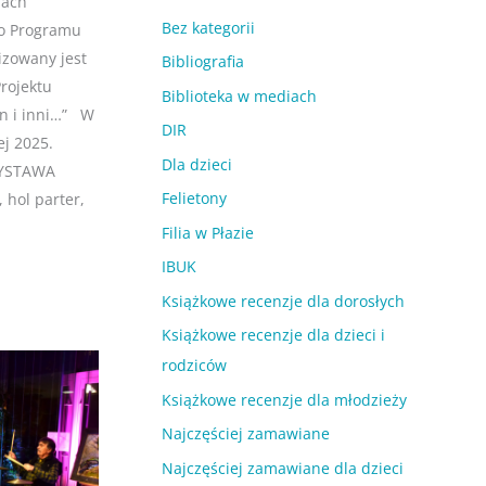
mach
Bez kategorii
go Programu
lizowany jest
Bibliografia
rojektu
Biblioteka w mediach
on i inni…” W
DIR
j 2025.
Dla dzieci
WYSTAWA
Felietony
 hol parter,
Filia w Płazie
IBUK
Książkowe recenzje dla dorosłych
Książkowe recenzje dla dzieci i
rodziców
Książkowe recenzje dla młodzieży
Najczęściej zamawiane
Najczęściej zamawiane dla dzieci