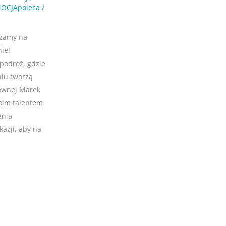
OCJApoleca
/
szamy na
ie!
podróż, gdzie
niu tworzą
łównej Marek
woim talentem
enia
azji, aby na