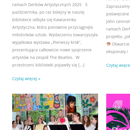
ramach Derbów Artystycznych 2025 3
Zapraszamy 
października, po raz kolejny w naszej
poświęcone 
bibliotece odbyła się Kawiarenka
John Lennon 
Artystyczna, która ponownie przyciągnęła
ramach Derb
miłośników sztuki. Wydarzeniu towarzyszyła
projektu „Jo
wyjątkowa wystawa „Pierwszy krok”,
Otwarcie 
prezentująca całkowicie nowe spojrzenie
eksponaty i
artystów na zespół The Beatles. W
przestrzeni biblioteki pojawiły się […]
Czytaj więce
Czytaj więcej »
Kawiarenka
Kawiarenka
cze
cze
9
2
Artystyczna
artystyczna:
2025
Beatlesi
2025
2025
/
–
Beatlesi
inne