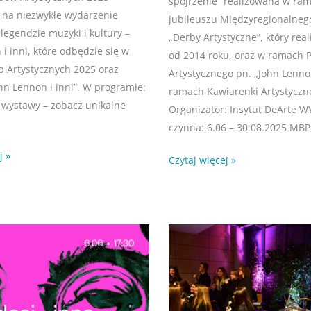
spojrzenie” realizowana w ra
na niezwykłe wydarzenie
jubileuszu Międzyregionalne
legendzie muzyki i kultury –
„Derby Artystyczne”, który rea
i inni, które odbędzie się w
od 2014 roku, oraz w ramach P
 Artystycznych 2025 oraz
Artystycznego pn. „John Lenn
hn Lennon i inni”. W programie:
ramach Kawiarenki Artystyczne
wystawy – zobacz unikalne
Organizator: Insytut DeArte 
czynna: 6.06 – 30.08.2025 MBP,
j »
Czytaj więcej »
Kawiarenka
lis
22
Artystyczna
2024
2024
/
Spotkanie