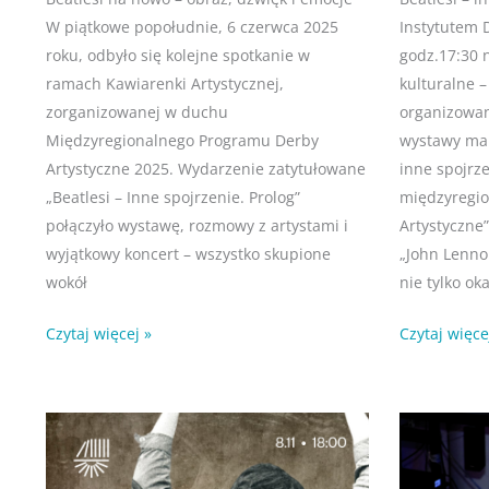
W piątkowe popołudnie, 6 czerwca 2025
Instytutem 
roku, odbyło się kolejne spotkanie w
godz.17:30 
ramach Kawiarenki Artystycznej,
kulturalne 
zorganizowanej w duchu
organizowan
Międzyregionalnego Programu Derby
wystawy mal
Artystyczne 2025. Wydarzenie zatytułowane
inne spojrze
„Beatlesi – Inne spojrzenie. Prolog”
międzyregi
połączyło wystawę, rozmowy z artystami i
Artystyczne”
wyjątkowy koncert – wszystko skupione
„John Lennon
wokół
nie tylko ok
Czytaj więcej »
Czytaj więce
Kawiarenka
Kawiarenka
lis
wrz
7
17
artystyczna:
Artystyczna
Spotkanie
2024
2024
2024