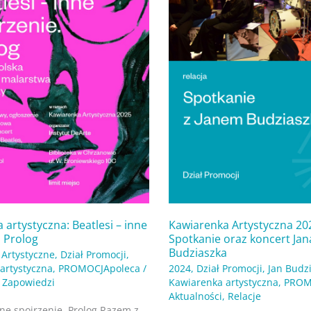
oraz
koncert
Jana
Budziaszka
 artystyczna: Beatlesi – inne
Kawiarenka Artystyczna 202
. Prolog
Spotkanie oraz koncert Jan
Budziaszka
 Artystyczne
,
Dział Promocji
,
artystyczna
,
PROMOCJApoleca
/
2024
,
Dział Promocji
,
Jan Budz
,
Zapowiedzi
Kawiarenka artystyczna
,
PROM
Aktualności
,
Relacje
nne spojrzenie. Prolog Razem z