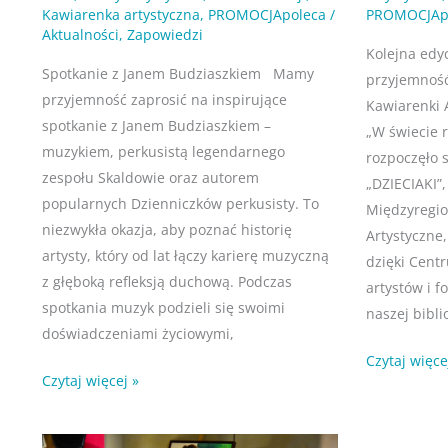
Kawiarenka artystyczna
,
PROMOCJApoleca
/
PROMOCJAp
Aktualności
,
Zapowiedzi
Kolejna edy
Spotkanie z Janem Budziaszkiem Mamy
przyjemność
przyjemność zaprosić na inspirujące
Kawiarenki 
spotkanie z Janem Budziaszkiem –
„W świecie r
muzykiem, perkusistą legendarnego
rozpoczęło 
zespołu Skaldowie oraz autorem
„DZIECIAKI”,
popularnych Dzienniczków perkusisty. To
Międzyregi
niezwykła okazja, aby poznać historię
Artystyczne
artysty, który od lat łączy karierę muzyczną
dzięki Cent
z głęboką refleksją duchową. Podczas
artystów i 
spotkania muzyk podzieli się swoimi
naszej bibli
doświadczeniami życiowymi,
Czytaj więce
Czytaj więcej »
Kawiarenka