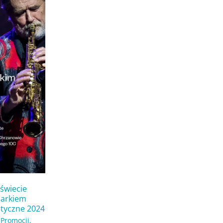
świecie
Markiem
styczne 2024
 Promocji
,