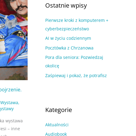
a
Ostatnie wpisy
u
j
m
Pierwsze kroki z komputerem +
d
w
cyberbezpieczeństwo
l
p
a
AI w życiu codziennym
i
:
Pocztówka z Chrzanowa
s
Pora dla seniora: Pozwiedzaj
ó
okolicę
w
Zaśpiewaj i pokaż, że potrafisz
ojrzenie.
,
Wystawa
,
Kategorie
ystawy
ka wystawa
Aktualności
esi – inne
Audiobook