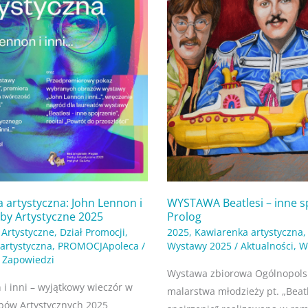
 artystyczna: John Lennon i
WYSTAWA Beatlesi – inne sp
rby Artystyczne 2025
Prolog
 Artystyczne
,
Dział Promocji
,
2025
,
Kawiarenka artystyczna
artystyczna
,
PROMOCJApoleca
/
Wystawy 2025
/
Aktualności
,
W
,
Zapowiedzi
Wystawa zbiorowa Ogólnopols
 i inni – wyjątkowy wieczór w
malarstwa młodzieży pt. „Beatl
bów Artystycznych 2025