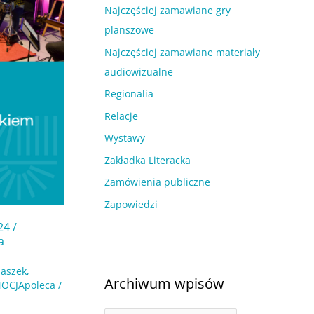
Najczęściej zamawiane gry
planszowe
Najczęściej zamawiane materiały
audiowizualne
Regionalia
Relacje
Wystawy
Zakładka Literacka
Zamówienia publiczne
Zapowiedzi
4 /
a
iaszek
,
Archiwum wpisów
OCJApoleca
/