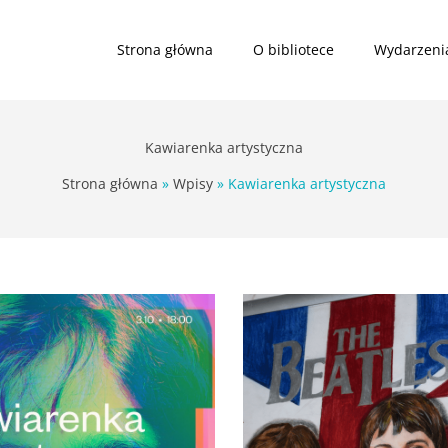
Strona główna
O bibliotece
Wydarzeni
Kawiarenka artystyczna
Strona główna
Wpisy
Kawiarenka artystyczna
WYSTAWA
lip
3
Beatlesi
–
2025
inne
spojrzenie.
Prolog