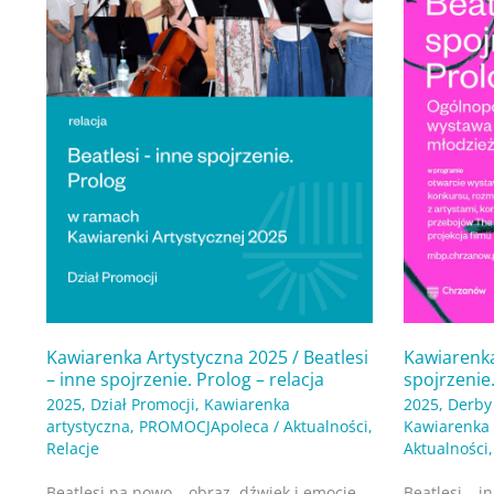
–
spojrzenie.
inne
Prolog
spojrzenie.
Prolog
–
relacja
Kawiarenka Artystyczna 2025 / Beatlesi
Kawiarenka
– inne spojrzenie. Prolog – relacja
spojrzenie
2025
,
Dział Promocji
,
Kawiarenka
2025
,
Derby
artystyczna
,
PROMOCJApoleca
/
Aktualności
,
Kawiarenka 
Relacje
Aktualności
Beatlesi na nowo – obraz, dźwięk i emocje
Beatlesi – i