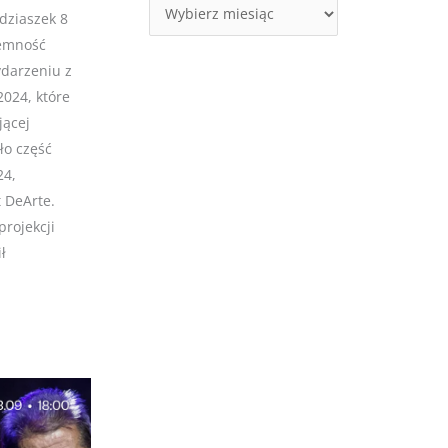
dziaszek 8
jemność
darzeniu z
2024, które
jącej
ło część
24,
 DeArte.
rojekcji
ł