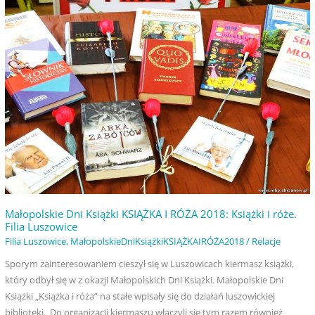
Książki
2018
KSIĄŻKA
I
RÓŻA
2018:
Książki
i
róże.
Filia
Luszowice
Małopolskie Dni Książki KSIĄŻKA I RÓŻA 2018: Książki i róże.
Filia Luszowice
Filia Luszowice
,
MałopolskieDniKsiążkiKSIĄŻKAIRÓŻA2018
/
Relacje
Sporym zainteresowaniem cieszył się w Luszowicach kiermasz książki,
który odbył się w z okazji Małopolskich Dni Książki. Małopolskie Dni
Książki „Książka i róża” na stałe wpisały się do działań luszowickiej
biblioteki. Do organizacji kiermaszu włączyli się tym razem również