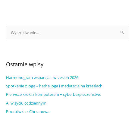
A
r
S
c
z
h
u
i
k
w
a
Ostatnie wpisy
u
j
m
Harmonogram wsparcia – wrzesień 2026
d
w
l
Spotkanie z jogą – hatha joga i medytacja na krzesłach
p
a
Pierwsze kroki z komputerem + cyberbezpieczeństwo
i
:
AI w życiu codziennym
s
Pocztówka z Chrzanowa
ó
w