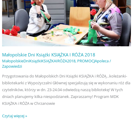
2018
Małopolskie Dni Książki KSIĄŻKA I RÓŻA 2018
MałopolskieDniKsiążkiKSIĄŻKAIRÓŻA2018
,
PROMOCJApoleca
/
Zapowiedzi
Przygotowania do Małopolskich Dni Książki KSIĄŻKA i RÓŻĄ…koleżanki-
bibliotekarki z Wypożyczalni Głównej specjalizują się w wykonaniu róż dla
czytelników, którzy w dn. 23-24.04 odwiedzą naszą bibliotekę! W tych
dniach planujemy kilka niespodzianek. Zapraszamy! Program MDK
KSIĄŻKA i RÓŻA w Chrzanowie
Czytaj więcej »