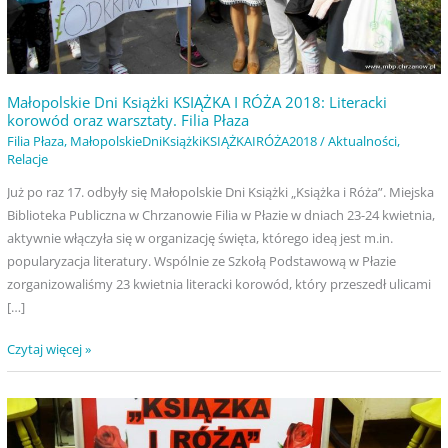
Filia
Płaza
Małopolskie Dni Książki KSIĄŻKA I RÓŻA 2018: Literacki
korowód oraz warsztaty. Filia Płaza
Filia Płaza
,
MałopolskieDniKsiążkiKSIĄŻKAIRÓŻA2018
/
Aktualności
,
Relacje
Już po raz 17. odbyły się Małopolskie Dni Książki „Książka i Róża”. Miejska
Biblioteka Publiczna w Chrzanowie Filia w Płazie w dniach 23-24 kwietnia,
aktywnie włączyła się w organizację święta, którego ideą jest m.in.
popularyzacja literatury. Wspólnie ze Szkołą Podstawową w Płazie
zorganizowaliśmy 23 kwietnia literacki korowód, który przeszedł ulicami
[…]
Czytaj więcej »
Małopolskie
maj
14
Dni