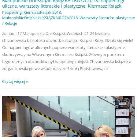
Małopolskie Dni Książki KSIĄŻKA I RÓŻA 2018: happeningi
Książki
uliczne, warsztaty literackie i plastyczne, Kiermasz Książki
happening
,
KiermaszKsiążki2018
,
MałopolskieDniKsiążkiKSIĄŻKAIRÓŻA2018
,
Warsztaty literacko-plastyczne
/
Relacje
Za nami 17 Małopolskie Dni Książki. W dniach 21-24 kwietnia
chrzanowska biblioteka obchodziła święto Książki i Róży. Działo się wiele!
Od happeningów ulicznych poprzez warsztaty literackie i plastyczne,
skończywszy na Wiosennym Kiermaszu Książki. Głównym punktem
tegorocznych obchodów był happening miejski. Chrzanowska książnica
zorganizowała go we współpracy ze Szkołą Podstawową nr
Czytaj więcej »
Małopolskie
kwi
19
Dni
Książki
2018
KSIĄŻKA
I
RÓŻA